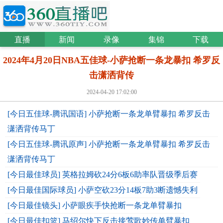
直播
新闻
录像
集锦
下载
2024年4月20日NBA五佳球-小萨抢断一条龙暴扣 希罗反
击潇洒背传
2024-04-20 17:02:00
[今日五佳球-腾讯国语] 小萨抢断一条龙单臂暴扣 希罗反击
潇洒背传马丁
[今日五佳球-腾讯原声] 小萨抢断一条龙单臂暴扣 希罗反击
潇洒背传马丁
[今日最佳球员] 英格拉姆砍24分6板6助率队晋级季后赛
[今日最佳国际球员] 小萨空砍23分14板7助3断遗憾失利
[今日最佳镜头] 小萨眼疾手快抢断一条龙单臂暴扣
[今日最佳扣篮] 马绍尔快下反击接莺歌妙传单臂暴扣