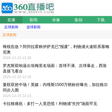
直播
新闻
录像
集锦
下载
足球新闻
篮球新闻
足球新闻
锋线告急？阿邦拉霍称伊萨克已“报废”，利物浦火速联系塞梅
尼奥
2025-12-23 12:28
罗杰斯双响逼出埃梅里名场面：首球不满、次球暴走，西装
直接飞看台
2025-12-23 12:26
曼联双抢中场！英媒：内维斯1500万镑标价曝光，加拉格尔
同步入围
2025-12-23 12:23
卡拉格痛批：多打一人竟恐慌！利物浦“失控”场面罕见