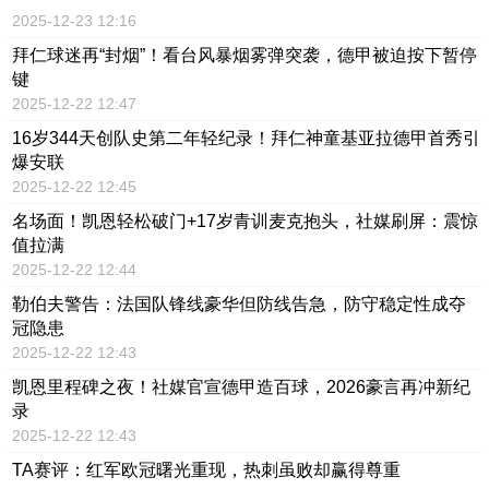
2025-12-23 12:16
拜仁球迷再“封烟”！看台风暴烟雾弹突袭，德甲被迫按下暂停
键
2025-12-22 12:47
16岁344天创队史第二年轻纪录！拜仁神童基亚拉德甲首秀引
爆安联
2025-12-22 12:45
名场面！凯恩轻松破门+17岁青训麦克抱头，社媒刷屏：震惊
值拉满
2025-12-22 12:44
勒伯夫警告：法国队锋线豪华但防线告急，防守稳定性成夺
冠隐患
2025-12-22 12:43
凯恩里程碑之夜！社媒官宣德甲造百球，2026豪言再冲新纪
录
2025-12-22 12:43
TA赛评：红军欧冠曙光重现，热刺虽败却赢得尊重