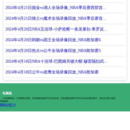
2024年4月21日掘金vs湖人全场录像_NBA季后赛西部首...
2024年4月21日骑士vs魔术全场录像回放_NBA季后赛首...
2024年4月20日NBA五佳球-小萨抢断一条龙暴扣 希罗反...
2024年4月20日鹈鹕vs国王全场录像回放_NBA附加赛6
2024年4月20日热火vs公牛全场录像回放_NBA附加赛5
2024年4月18日NBA十佳球-巴图姆关键大帽 穆雷隔扣武...
2024年4月18日公牛vs老鹰全场录像回放_NBA附加赛
电脑版
360直播吧是一个体育网址导航，所有视频及视听节目均为外链。所有视频及视听节目均不在本站网页展示。本站仅为用户提供
导航服务。
网站统计